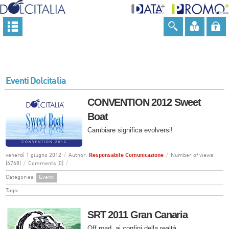
Eventi Dolcitalia
CONVENTION 2012 Sweet
Boat
Cambiare significa evolversi!
venerdì 1 giugno 2012
/
Author:
Responsabile Comunicazione
/
Number of views
(6768)
/
Comments (0)
/
Categories:
Eventi
Tags:
SRT 2011 Gran Canaria
Off road, ai confini della realtà