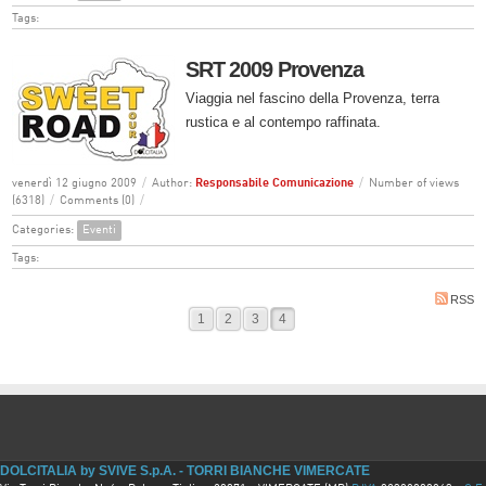
Tags:
SRT 2009 Provenza
Viaggia nel fascino della Provenza, terra
rustica e al contempo raffinata.
venerdì 12 giugno 2009
/
Author:
Responsabile Comunicazione
/
Number of views
(6318)
/
Comments (0)
/
Categories:
Eventi
Tags:
RSS
1
2
3
4
DOLCITALIA by SVIVE S.p.A. - TORRI BIANCHE VIMERCATE