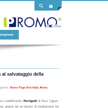
Login
icazione
a al salvataggio della
egories:
Home Page Dolcitalia
,
News
rico stabilimento
di Novi Ligure,
Pernigotti
ura, grazie ad un lavoro di mediazione tra