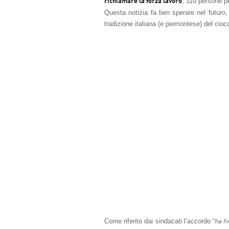
, 110 persone pe
richiamare la forza lavoro
Questa notizia fa ben sperare nel futuro,
tradizione italiana (e piemontese) del cioc
Come riferito dai sindacati l’accordo “
ha f