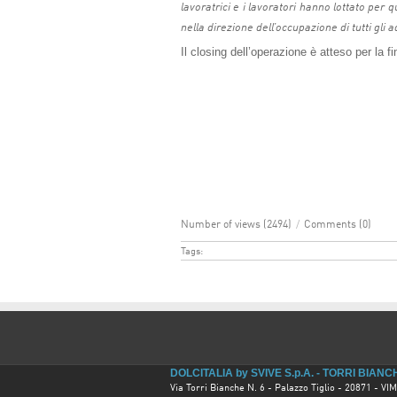
lavoratrici e i lavoratori hanno lottato pe
nella direzione dell’occupazione di tutti gli ad
Il closing dell’operazione è atteso per la 
Number of views (2494)
/
Comments (0)
Tags:
DOLCITALIA by SVIVE S.p.A. - TORRI BIAN
Via Torri Bianche N. 6 - Palazzo Tiglio - 20871 - 