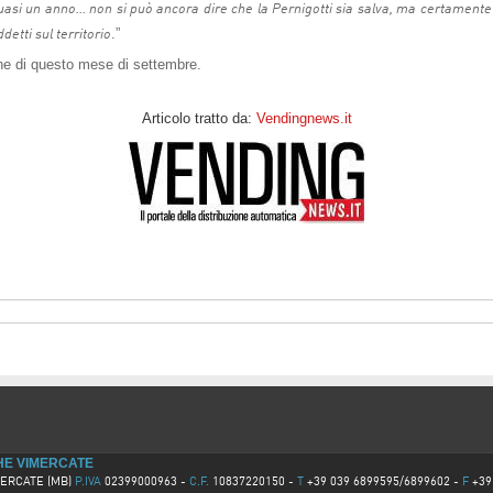
r quasi un anno… non si può ancora dire che la Pernigotti sia salva, ma certament
.”
detti sul territorio
fine di questo mese di settembre.
Articolo tratto da:
Vendingnews.it
CHE VIMERCATE
VIMERCATE (MB)
P.IVA
02399000963 -
C.F.
10837220150 -
T
+39 039 6899595/6899602 -
F
+39