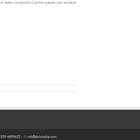
e è stato compiuto il primo passo per andare
 039 6899622 -
@
info@dolcitalia.com