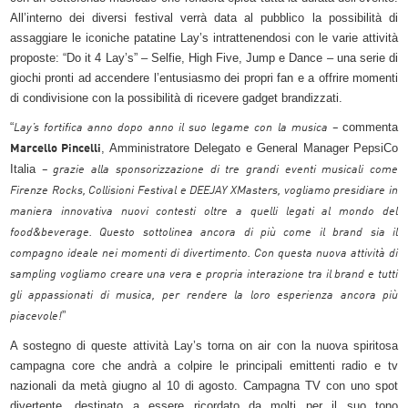
All’interno dei diversi festival verrà data al pubblico la possibilità di
assaggiare le iconiche patatine Lay’s intrattenendosi con le varie attività
proposte: “Do it 4 Lay’s” – Selfie, High Five, Jump e Dance – una serie di
giochi pronti ad accendere l’entusiasmo dei propri fan e a offrire momenti
di condivisione con la possibilità di ricevere gadget brandizzati.
“
commenta
Lay’s fortifica anno dopo anno il suo legame con la musica –
, Amministratore Delegato e General Manager PepsiCo
Marcello Pincelli
Italia
– grazie alla sponsorizzazione di tre grandi eventi musicali come
Firenze Rocks, Collisioni Festival e DEEJAY XMasters, vogliamo presidiare in
maniera innovativa nuovi contesti oltre a quelli legati al mondo del
food&beverage. Questo sottolinea ancora di più come il brand sia il
compagno ideale nei momenti di divertimento. Con questa nuova attività di
sampling vogliamo creare una vera e propria interazione tra il brand e tutti
gli appassionati di musica, per rendere la loro esperienza ancora più
”
piacevole!
A sostegno di queste attività Lay’s torna on air con la nuova spiritosa
campagna core che andrà a colpire le principali emittenti radio e tv
nazionali da metà giugno al 10 di agosto. Campagna TV con uno spot
divertente, destinato a essere ricordato da molti per il suo tono