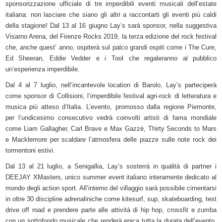
sponsorizzazione ufficiale di tre imperdibili eventi musicali dell’estate
italiana: non lasciare che siano gli altri a raccontarti gli eventi più caldi
della stagione! Dal 13 al 16 giugno Lay’s sarà sponsor, nella suggestiva
Visarno Arena, del Firenze Rocks 2019, la terza edizione del rock festival
che, anche quest’ anno, ospiterà sul palco grandi ospiti come i The Cure,
Ed Sheeran, Eddie Vedder e i Tool che regaleranno al pubblico
un’esperienza imperdibile.
Dal 4 al 7 luglio, nell’incantevole location di Barolo, Lay’s parteciperà
come sponsor di Collisioni, l’imperdibile festival agri-rock di letteratura e
musica più atteso d’Italia. L’evento, promosso dalla regione Piemonte,
per l’undicesimo consecutivo vedrà coinvolti artisti di fama mondiale
come Liam Gallagher, Carl Brave e Max Gazzè, Thirty Seconds to Mars
e Macklemore per scaldare l’atmosfera delle piazze sulle note rock dei
tormentoni estivi.
Dal 13 al 21 luglio, a Senigallia, Lay’s sosterrà in qualità di partner i
DEEJAY XMasters, unico summer event italiano interamente dedicato al
mondo degli action sport. All’interno del villaggio sarà possibile cimentarsi
in oltre 30 discipline adrenaliniche come kitesurf, sup, skateboarding, test
drive off road e prendere parte alle attività di hip hop, crossfit e zumba
con un sottofondo musicale che renderà epica tutta la durata dell’evento.