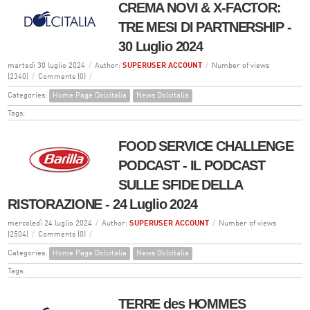
CREMA NOVI & X-FACTOR:
TRE MESI DI PARTNERSHIP -
30 Luglio 2024
martedì 30 luglio 2024
/
Author:
SUPERUSER ACCOUNT
/
Number of views
(2340)
/
Comments (0)
/
Categories:
Home Page Dolcitalia
News Dolcitalia
Tags:
FOOD SERVICE CHALLENGE
PODCAST - IL PODCAST
SULLE SFIDE DELLA
RISTORAZIONE - 24 Luglio 2024
mercoledì 24 luglio 2024
/
Author:
SUPERUSER ACCOUNT
/
Number of views
(2504)
/
Comments (0)
/
Categories:
Home Page Dolcitalia
News Dolcitalia
Tags:
TERRE des HOMMES