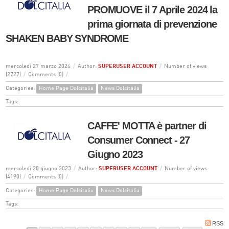
PROMUOVE il 7 Aprile 2024 la
prima giornata di prevenzione
SHAKEN BABY SYNDROME
mercoledì 27 marzo 2024
/
Author:
SUPERUSER ACCOUNT
/
Number of views
(2727)
/
Comments (0)
/
Categories:
Home Page Dolcitalia
News Dolcitalia
Tags:
CAFFE' MOTTA è partner di
Consumer Connect - 27
Giugno 2023
mercoledì 28 giugno 2023
/
Author:
SUPERUSER ACCOUNT
/
Number of views
(4190)
/
Comments (0)
/
Categories:
Home Page Dolcitalia
News Dolcitalia
Tags:
RSS