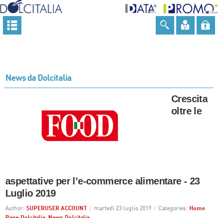
News da Dolcitalia
Crescita
oltre le
aspettative per l’e-commerce alimentare - 23
Luglio 2019
Author:
SUPERUSER ACCOUNT
/
martedì 23 luglio 2019
/
Categories:
Home
Page Dolcitalia
,
News Dolcitalia