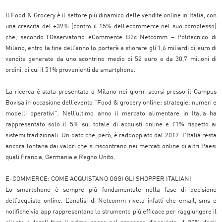
Il Food & Grocery è il settore più dinamico delle vendite online in Italia, con
una crescita del +39% (contro il 15% dell’ecommerce nel suo complesso)
che, secondo l’Osservatorio eCommerce B2c Netcomm – Politecnico di
Milano, entro la fine dell’anno lo porterà a sfiorare gli 1,6 miliardi di euro di
vendite generate da uno scontrino medio di 52 euro e da 30,7 milioni di
ordini, di cui il 51% provenienti da smartphone.
La ricerca è stata presentata a Milano nei giorni scorsi presso il Campus
Bovisa in occasione dell’evento “Food & grocery online: strategie, numeri e
modelli operativi”. Nell’ultimo anno il mercato alimentare in Italia ha
rappresentato solo il 5% sul totale di acquisti online e l’1% rispetto ai
sistemi tradizionali. Un dato che, però, è raddoppiato dal 2017. L’Italia resta
ancora lontana dai valori che si riscontrano nei mercati online di altri Paesi
quali Francia, Germania e Regno Unito.
E-COMMERCE: COME ACQUISTANO OGGI GLI SHOPPER ITALIANI
Lo smartphone è sempre più fondamentale nella fase di decisione
dell’acquisto online. L’analisi di Netcomm rivela infatti che email, sms e
notifiche via app rappresentano lo strumento più efficace per raggiungere il