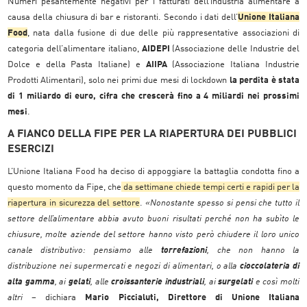
Numeri pesantemente negativi per i fatturati dell’industria alimentare a
causa della chiusura di bar e ristoranti. Secondo i dati dell’
Unione Italiana
Food
, nata dalla fusione di due delle più rappresentative associazioni di
categoria dell’alimentare italiano,
AIDEPI
(Associazione delle Industrie del
Dolce e della Pasta Italiane) e
AIIPA
(Associazione Italiana Industrie
Prodotti Alimentari), solo nei primi due mesi di lockdown
la perdita è stata
di 1 miliardo di euro, cifra che crescerà fino a 4 miliardi nei prossimi
mesi
.
A FIANCO DELLA FIPE PER LA RIAPERTURA DEI PUBBLICI
ESERCIZI
L’Unione Italiana Food ha deciso di appoggiare la battaglia condotta fino a
questo momento da Fipe, che
da settimane chiede tempi certi e rapidi per la
riapertura in sicurezza del settore
.
«Nonostante spesso si pensi che tutto il
settore dell’alimentare abbia avuto buoni risultati perché non ha subìto le
chiusure, molte aziende del settore hanno visto però chiudere il loro unico
canale distributivo: pensiamo alle
torrefazioni
, che non hanno la
distribuzione nei supermercati e
negozi di alimentari, o alla
cioccolateria di
alta gamma
, ai
gelati
, alle
croissanterie industriali
, ai
surgelati
e così molti
altri
– dichiara
Mario Piccialuti, Direttore di Unione Italiana