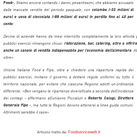
Food-.
Stiamo ancora contando i danni, pesantissimi, che abbiamo accusato
dalle mancate vendite del periodo pasquale, con
colombe (-33 milioni di
euro) e uova di cioccolata (-88 milioni di euro) in perdita fino al 40 per
cento
.
Decine di aziende hanno da mesi interrotto completamente la loro attività
pubblici esercizi rimangono chiusi:
ristorazione, bar, catering, oltre a offrire
anche un canale di vendita indispensabile per l’economia dell’alimentare
. A
oltre».
Unione Italiana Food e Fipe, oltre a chiedere una riapertura rapida dei
pubblici esercizi, invitano il governo a dettare regole uniformi su tutto il
territorio nazionale, per evitare che ciascuna Regione adotti un’ordinanza
differente: «Ben vengano le ripartenze diversificate a seconda dell’incidenza
dei contagi – affermano all’unisono Piccialuti e
Roberto Calugi, Direttore
Generale Fipe
–, ma tutte le Regioni devono attenersi a linee guida comuni.
Altrimenti sarebbe il caos».
F
oodserviceweb.it
Articolo tratto da: