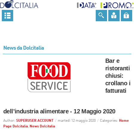
News da Dolcitalia
Bar e
ristoranti
chiusi:
crollano i
fatturati
dell’industria alimentare - 12 Maggio 2020
Author:
SUPERUSER ACCOUNT
/
martedì 12 maggio 2020
/
Categories:
Home
Page Dolcitalia
,
News Dolcitalia