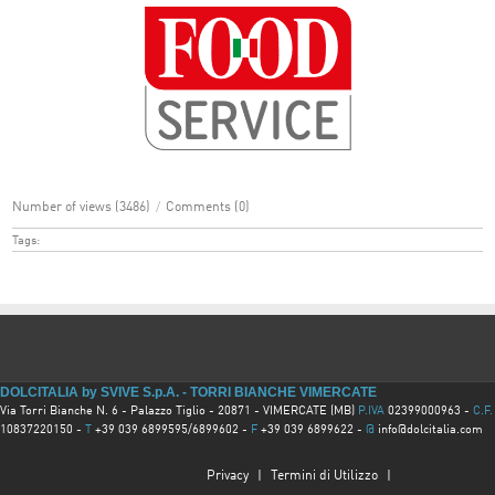
Number of views (3486)
/
Comments (0)
Tags:
DOLCITALIA by SVIVE S.p.A. - TORRI BIANCHE VIMERCATE
Via Torri Bianche N. 6 - Palazzo Tiglio - 20871 - VIMERCATE (MB)
P.IVA
02399000963 -
C.F.
10837220150 -
T
+39 039 6899595/6899602 -
F
+39 039 6899622 -
@
info@dolcitalia.com
Privacy
|
Termini di Utilizzo
|