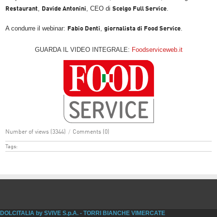
,
, CEO di
.
Restaurant
Davide Antonini
Scelgo Full Service
A condurre il webinar:
,
Fabio Denti
giornalista di Food Service
.
GUARDA IL VIDEO INTEGRALE:
Foodserviceweb.it
Number of views (3344)
/
Comments (0)
Tags:
DOLCITALIA by SVIVE S.p.A. - TORRI BIANCHE VIMERCATE