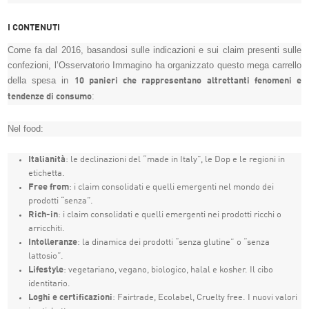
I CONTENUTI
Come fa dal 2016, basandosi sulle indicazioni e sui claim presenti sulle
confezioni, l’Osservatorio Immagino ha organizzato questo mega carrello
della spesa in
10 panieri che rappresentano altrettanti fenomeni e
:
tendenze di consumo
Nel food:
Italianità
: le declinazioni del “made in Italy”, le Dop e le regioni in
etichetta.
Free from
: i claim consolidati e quelli emergenti nel mondo dei
prodotti “senza”.
Rich-in
: i claim consolidati e quelli emergenti nei prodotti ricchi o
arricchiti.
Intolleranze
: la dinamica dei prodotti “senza glutine” o “senza
lattosio”.
Lifestyle
: vegetariano, vegano, biologico, halal e kosher. Il cibo
identitario.
Loghi e certificazioni
: Fairtrade, Ecolabel, Cruelty free. I nuovi valori