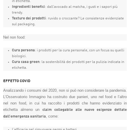
in etichetta.
Ingredienti benefici
: dall’avocado al matcha, i gusti e i sapori più
trendy.
Texture dei prodotti
: ruvido o croccante? Le consistenze evidenziate
sul packaging.
Nel non food:
Cura persona
: i prodotti per la cura personale, con un focus su quelli
biologici.
Cura casa green
: la sostenibilità dei prodotti per la pulizia indicata in
etichetta.
EFFETTO COVID
Analizzando i consumi del 2020, non si può non considerare la pandemia.
L’Osservatorio Immagino ha costruito due panieri, uno nel food e l’altro
nel non food, in cui ha raccolto i prodotti che hanno evidenziato in
etichetta almeno un
claim collegabile alle nuove esigenze dettate
, come:
dall’emergenza sanitaria
L’efficacia nel rimuovere germi e batteri.