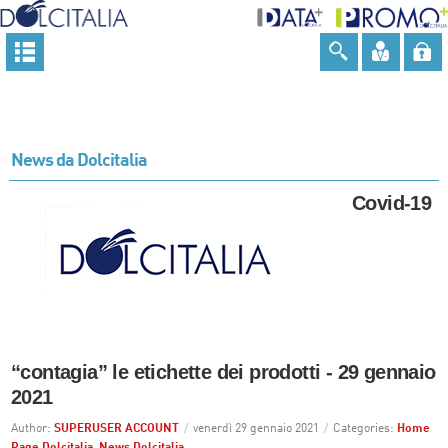
News da Dolcitalia
Covid-19
“contagia” le etichette dei prodotti - 29 gennaio
2021
Author:
SUPERUSER ACCOUNT
/
venerdì 29 gennaio 2021
/
Categories:
Home
Page Dolcitalia
,
News Dolcitalia