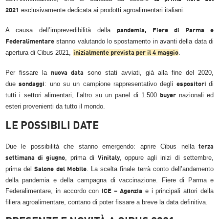
esclusivamente dedicata ai prodotti agroalimentari italiani.
2021
A causa dell’imprevedibilità della
pandemia
,
Fiere di Parma
e
stanno valutando lo spostamento in avanti della data di
Federalimentare
apertura di Cibus 2021,
.
inizialmente prevista per il 4 maggio
Per fissare la
sono stati avviati, già alla fine del 2020,
nuova data
due
: uno su un campione rappresentativo degli
di
sondaggi
espositori
tutti i settori alimentari, l’altro su un panel di 1.500
nazionali ed
buyer
esteri provenienti da tutto il mondo.
LE POSSIBILI DATE
Due le possibilità che stanno emergendo: aprire Cibus nella
terza
, prima di
, oppure agli inizi di settembre,
settimana di giugno
Vinitaly
prima del
. La scelta finale terrà conto dell’andamento
Salone del Mobile
della pandemia e della campagna di vaccinazione. Fiere di Parma e
Federalimentare, in accordo con
e i principali attori della
ICE – Agenzia
filiera agroalimentare, contano di poter fissare a breve la data definitiva.