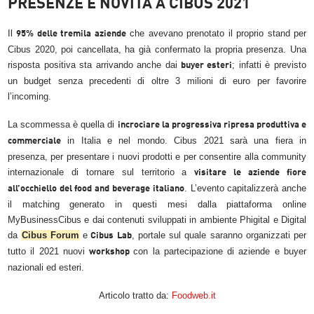
PRESENZE E NOVITÀ A CIBUS 2021
Il
che avevano prenotato il proprio stand per
95% delle tremila aziende
Cibus 2020, poi cancellata, ha già confermato la propria presenza. Una
risposta positiva sta arrivando anche dai
; infatti è previsto
buyer esteri
un budget senza precedenti di oltre 3 milioni di euro per favorire
l’incoming.
La scommessa è quella di
incrociare la progressiva ripresa produttiva e
in Italia e nel mondo. Cibus 2021 sarà una fiera in
commerciale
presenza, per presentare i nuovi prodotti e per consentire alla community
internazionale di tornare sul territorio a
visitare le aziende fiore
. L’evento capitalizzerà anche
all’occhiello del food and beverage italiano
il matching generato in questi mesi dalla piattaforma online
MyBusinessCibus e dai contenuti sviluppati in ambiente Phigital e Digital
da
Cibus Forum
e
, portale sul quale saranno organizzati per
Cibus Lab
tutto il 2021 nuovi
con la partecipazione di aziende e buyer
workshop
nazionali ed esteri.
Articolo tratto da:
Foodweb.it