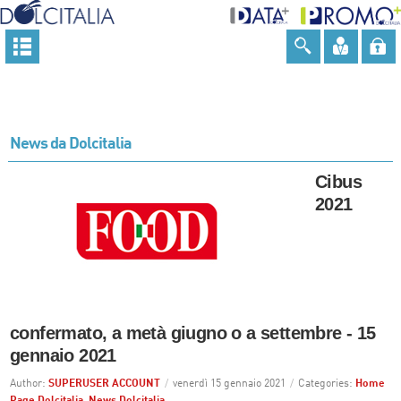
News da Dolcitalia
Cibus
2021
confermato, a metà giugno o a settembre - 15
gennaio 2021
Author:
SUPERUSER ACCOUNT
/
venerdì 15 gennaio 2021
/
Categories:
Home
Page Dolcitalia
,
News Dolcitalia