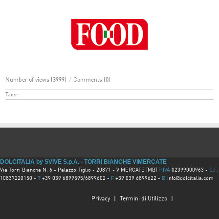
Number of views (3999)
/
Comments (0)
Tags:
DOLCITALIA by SVIVE S.p.A. - TORRI BIANCHE VIMERCATE
Via Torri Bianche N. 6 - Palazzo Tiglio - 20871 - VIMERCATE (MB)
P.IVA
02399000963 -
C.F.
10837220150 -
T
+39 039 6899595/6899602 -
F
+39 039 6899622 -
@
info@dolcitalia.com
Privacy
|
Termini di Utilizzo
|