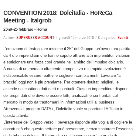
CONVENTION 2018: Dolcitalia - HoReCa
Meeting - Italgrob
23-24-25 febbraio - Roma
Author:
SUPERUSER ACCOUNT
/
giovedì 15 marzo 2018
/
Categories:
Eventi
L’emozione di festeggiare insieme il 25° del Gruppo: un’avventura partita
da 4 o 5 imprenditori che hanno saputo attrarre altri imprenditori visionari
e sprigionare una forza così grande nell’ambito dell’impulso dolciario.
A causa di un mercato altamente competitivo e in rapida evoluzione è
indispensabile essere reattivi e cogliere i cambiamenti. Lavorare “a
braccio” oggi non è più premiante. Per ottenere risultati migliori, le
aziende necessitano dati certi e puntuali. Ciascun imprenditore dispone
dei propri dati che devono essere letti, analizzati e confrontati col
mercato in modo da trasformarli in informazioni utili al business.
Attraverso il progetto DATA+, Dolcitalia vuole supportare l’Affiliato in
questa attività.
L’interesse del Gruppo verso il beverage risponde alla voglia di cogliere le
opportunità che questo settore può presentare, senza snaturare l’essenza
di distributori dolciari. Il futuro dirà se il beverage sarà in grado di