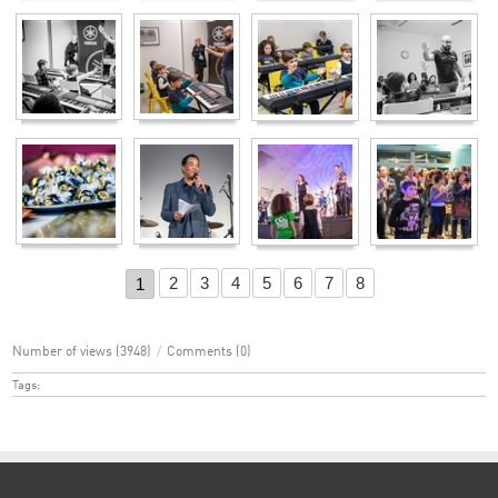
2
3
4
5
6
7
8
1
Number of views (3948)
/
Comments (0)
Tags: