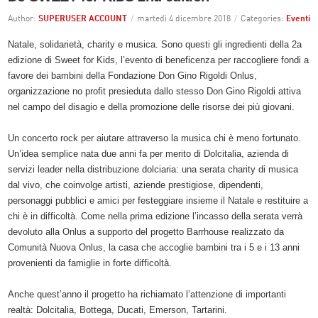
Author:
SUPERUSER ACCOUNT
/
martedì 4 dicembre 2018
/
Categories:
Eventi
Natale, solidarietà, charity e musica. Sono questi gli ingredienti della 2a
edizione di Sweet for Kids, l’evento di beneficenza per raccogliere fondi a
favore dei bambini della Fondazione Don Gino Rigoldi Onlus,
organizzazione no profit presieduta dallo stesso Don Gino Rigoldi attiva
nel campo del disagio e della promozione delle risorse dei più giovani.
Un concerto rock per aiutare attraverso la musica chi è meno fortunato.
Un’idea semplice nata due anni fa per merito di Dolcitalia, azienda di
servizi leader nella distribuzione dolciaria: una serata charity di musica
dal vivo, che coinvolge artisti, aziende prestigiose, dipendenti,
personaggi pubblici e amici per festeggiare insieme il Natale e restituire a
chi è in difficoltà. Come nella prima edizione l’incasso della serata verrà
devoluto alla Onlus a supporto del progetto Barrhouse realizzato da
Comunità Nuova Onlus, la casa che accoglie bambini tra i 5 e i 13 anni
provenienti da famiglie in forte difficoltà.
Anche quest’anno il progetto ha richiamato l’attenzione di importanti
realtà: Dolcitalia, Bottega, Ducati, Emerson, Tartarini.