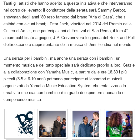
Tanti gli artisti che hanno aderito a questa iniziativa e che interverranno
nel corso dell’evento: il conduttore della serata sarà Sammy Barbot,
showman degli anni ’80 reso famoso dal brano “Aria di Casa”, che si
esibirà con alcuni brani; i Dear Jack, vincitori nel 2014 del Premio della
Critica di Amici, due partecipazioni al Festival di San Remo, il loro 4°
album pubblicato a giugno; J.P. Cervoni vera leggenda del Rock and Roll
d’oltreoceano e rappresentante della musica di Jimi Hendrix nel mondo.
Una serata per i bambini, ma anche una serata con i bambini: un
momento musicale del tutto speciale sarà dedicato proprio a loro. Grazie
alla collaborazione con Yamaha Music, a partire dalle ore 18.30 i più
piccoli (3-5 e 6-10 anni) potranno partecipare ai laboratori musicali
organizzati da Yamaha Music Education System che enfatizzano la
creatività che ciascun bambino è in grado di esprimere suonando e
componendo musica.