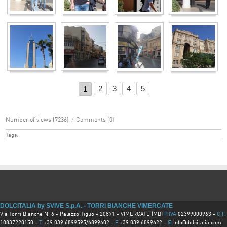
2
3
4
5
1
Number of views (7236)
/
Comments (0)
Tags:
DOLCITALIA by SVIVE S.p.A. - TORRI BIANCHE VIMERCATE
Via Torri Bianche N. 6 - Palazzo Tiglio - 20871 - VIMERCATE (MB)
P.IVA
02399000963 -
C.F.
10837220150 -
T
+39 039 6899595/6899602 -
F
+39 039 6899622 -
@
info@dolcitalia.com