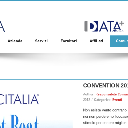
Azienda
Servizi
Fornitori
Affiliati
Comun
CONVENTION 201
Author:
Responsabile Comun
2012
/
Categories:
Eventi
Non esiste vento contrario 
noi non perderemo l'occasi
stimolo per essere migliori.