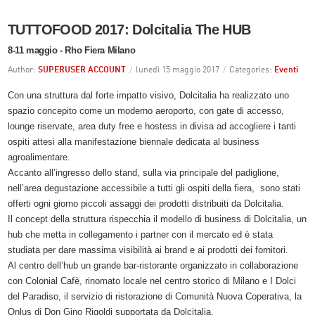
TUTTOFOOD 2017: Dolcitalia The HUB
8-11 maggio - Rho Fiera Milano
Author:
SUPERUSER ACCOUNT
/
lunedì 15 maggio 2017
/
Categories:
Eventi
Con una struttura dal forte impatto visivo, Dolcitalia ha realizzato uno
spazio concepito come un moderno aeroporto, con gate di accesso,
lounge riservate, area duty free e hostess in divisa ad accogliere i tanti
ospiti attesi alla manifestazione biennale dedicata al business
agroalimentare.
Accanto all’ingresso dello stand, sulla via principale del padiglione,
nell’area degustazione accessibile a tutti gli ospiti della fiera, sono stati
offerti ogni giorno piccoli assaggi dei prodotti distribuiti da Dolcitalia.
Il concept della struttura rispecchia il modello di business di Dolcitalia, un
hub che metta in collegamento i partner con il mercato ed è stata
studiata per dare massima visibilità ai brand e ai prodotti dei fornitori.
Al centro dell’hub un grande bar-ristorante organizzato in collaborazione
con Colonial Cafè, rinomato locale nel centro storico di Milano e I Dolci
del Paradiso, il servizio di ristorazione di Comunità Nuova Coperativa, la
Onlus di Don Gino Rigoldi supportata da Dolcitalia.