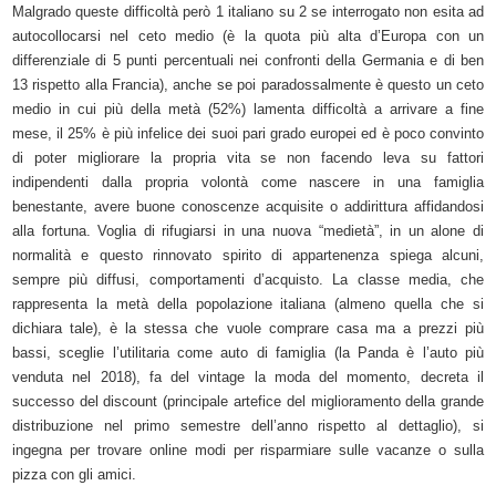
Malgrado queste difficoltà però 1 italiano su 2 se interrogato non esita ad
autocollocarsi nel ceto medio (è la quota più alta d’Europa con un
differenziale di 5 punti percentuali nei confronti della Germania e di ben
13 rispetto alla Francia), anche se poi paradossalmente è questo un ceto
medio in cui più della metà (52%) lamenta difficoltà a arrivare a fine
mese, il 25% è più infelice dei suoi pari grado europei ed è poco convinto
di poter migliorare la propria vita se non facendo leva su fattori
indipendenti dalla propria volontà come nascere in una famiglia
benestante, avere buone conoscenze acquisite o addirittura affidandosi
alla fortuna. Voglia di rifugiarsi in una nuova “medietà”, in un alone di
normalità e questo rinnovato spirito di appartenenza spiega alcuni,
sempre più diffusi, comportamenti d’acquisto. La classe media, che
rappresenta la metà della popolazione italiana (almeno quella che si
dichiara tale), è la stessa che vuole comprare casa ma a prezzi più
bassi, sceglie l’utilitaria come auto di famiglia (la Panda è l’auto più
venduta nel 2018), fa del vintage la moda del momento, decreta il
successo del discount (principale artefice del miglioramento della grande
distribuzione nel primo semestre dell’anno rispetto al dettaglio), si
ingegna per trovare online modi per risparmiare sulle vacanze o sulla
pizza con gli amici.