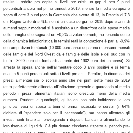
risalire il reddito pro capite ai livelli pre crisi: un gap di ben 9 punti
percentuali ancora nel primo trimestre 2019, mentre la media europea è
sopra di oltre 3 punti (con la Germania che svetta di 13, la Francia di 7,3
e il Regno Unito di 5,4).E non è un caso se già nel 2018 dopo 5 anni di
aumenti seppur moderati si è assistito a un dietrofront della spesa media
delle famiglie che segna sì un +0,3% a valori correnti, ma tenendo conto
della dinamica inflazionistica in termini reali la contrazione è pari al -0,9%
con ampi divari territoriali (10.000 euro annui separano i consumi mensili
delle famiglie del Nord Ovest dalle famiglie delle isole e del sud con in
testa i 3020 euro dei lombardi a fronte dei 1902 euro dei calabresi). Si
arresta la spesa anche nell’alimentare dopo 3 anni positivi e si ferma
quasi a 5 punti percentuali sotto i livelli pre-crisi. Peraltro, la dinamica dei
prezzi alimentari sia lo scorso anno che nei primi sette mesi del 2019
resta perfettamente allineata all’inflazione generale e guardando al medio
periodo i prezzi alimentari italiani sono cresciuti meno della media
europea. Prudenti e guardinghi, gli italiani non solo indirizzano le loro
principali voci di spesa a beni di prima necessità e servizi (il 64%
dichiara di “spendere solo per il necessario”), ma hanno allentato gli
investimenti finanziari privilegiando i depositi bancari e alimentando le
loro riserve di liquidità. C’è più denaro circolante rispetto al periodo pre-
crisi e continua a aumentare il tasso di risparmio delle famiglie; era il