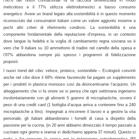
l’88% dei nostri connazionali fa la raccolta differenziata in modo
meticoloso e il 77% utilizza elettrodomestici a basso consumo
energetico. Avere un brand legato alla sostenibilità è in questo momento
riconosciuto dai consumatori italiani come un valore aggiunto insieme a
pochi altri criteri di riferimento condivisi. La sostenibilità è una
componente fondamentale della reputazione d’impresa, in un contesto
dove langue la fedeltà e la voglia di cambiamento regna sovrana se è
vero che 9 italiani su 10 ammettono di tradire nel carrello della spesa e
l’87% abbandona sempre più spesso i programmi di fidelizzazione
proposti.
I nuovi trend del cibo: veloce, proteico, sostenibile – Ecologisti convinti
anche nel cibo dove il 68% ritiene favorevole far pagare un supplemento
per i prodotti in plastica monouso così da disincentivarne l’acquisto. Un
atteggiamento che ci fa onore se si pensa che ogni settimana ingeriamo
involontariamente con gli alimenti 5 grammi di microplastiche, ovvero il
peso di una credit card (1 bottiglia d’acqua arriva a contenere fino a 240
microplastiche a litro). Impegnati a rincorrere il lavoro e a gestire la vita
personale, gli italiani abbandonano i fornelli di casa a dispetto della
passione per la cucina, (in 20 anni abbiamo dimezzato il tempo passato a
cucinare ogni giorno e oramai vi dedichiamo appena 37 minuti). Questo ci
porta a far crescere la spesa per la ristorazione extradomestica (83