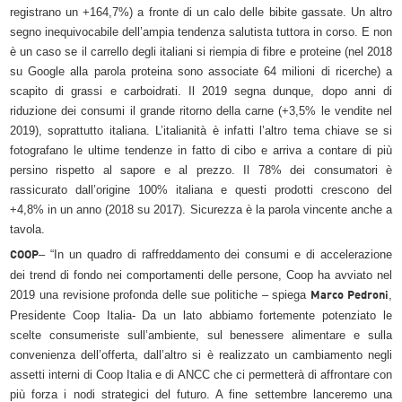
registrano un +164,7%) a fronte di un calo delle bibite gassate. Un altro
segno inequivocabile dell’ampia tendenza salutista tuttora in corso. E non
è un caso se il carrello degli italiani si riempia di fibre e proteine (nel 2018
su Google alla parola proteina sono associate 64 milioni di ricerche) a
scapito di grassi e carboidrati. Il 2019 segna dunque, dopo anni di
riduzione dei consumi il grande ritorno della carne (+3,5% le vendite nel
2019), soprattutto italiana. L’italianità è infatti l’altro tema chiave se si
fotografano le ultime tendenze in fatto di cibo e arriva a contare di più
persino rispetto al sapore e al prezzo. Il 78% dei consumatori è
rassicurato dall’origine 100% italiana e questi prodotti crescono del
+4,8% in un anno (2018 su 2017). Sicurezza è la parola vincente anche a
tavola.
– “In un quadro di raffreddamento dei consumi e di accelerazione
COOP
dei trend di fondo nei comportamenti delle persone, Coop ha avviato nel
2019 una revisione profonda delle sue politiche – spiega
,
Marco Pedroni
Presidente Coop Italia- Da un lato abbiamo fortemente potenziato le
scelte consumeriste sull’ambiente, sul benessere alimentare e sulla
convenienza dell’offerta, dall’altro si è realizzato un cambiamento negli
assetti interni di Coop Italia e di ANCC che ci permetterà di affrontare con
più forza i nodi strategici del futuro. A fine settembre lanceremo una