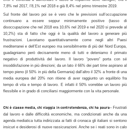
7,8% nel 2017, l’8,1% nel 2018 e già 8,4% nel primo trimestre 2019.
Sul fronte del lavoro poi se è vero che le previsioni sull’occupazione
continuano a essere seppur minimamente positive (tasso di
disoccupazione che nel 2018 era 10,6% nel 2019 e nel 2020 si prevede al
10,2%) sta di fatto che oggi è la qualità del lavoro a generare più
frustrazioni. Lavoriamo quantitativamente come negli altri Paesi
mediterranei e dell’Est europeo ma sensibilmente di più del Nord Europa,
guadagniamo però decisamente meno di tutti e deteniamo il primato
negativo di produttività del lavoro. Il lavoro “povero” porta con sé
insoddisfazione in più direzioni; da un lato il 66% dei part time aspirano al
tempo pieno (il 50% in più della Germania) dall’altro il 32% a fronte di una
media europea del 20% non ritiene di aver raggiunto un equilibrio fra
tempo di vita e tempo di lavoro. E infatti il 50% vorrebbe un lavoro più
flessibile e in grado di conciliarsi maggiormente con la vita personale.
– Frustrati
Chi è classe media, chi viaggia in controtendenza, chi ha paura
dal lavoro e dalle difficoltà economiche, ma condizionati anche da una
agenda mediatica tutta indirizzata ai fatti di cronaca gli italiani si sentono
insicuri e desiderosi di nuove rassicurazioni. Anche se i reati sono in calo