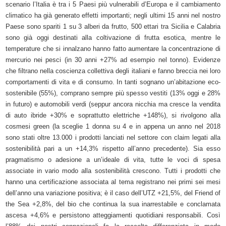
scenario l’Italia è tra i 5 Paesi più vulnerabili d’Europa e il cambiamento
climatico ha già generato effetti importanti; negli ultimi 15 anni nel nostro
Paese sono spariti 1 su 3 alberi da frutto, 500 ettari tra Sicilia e Calabria
sono già oggi destinati alla coltivazione di frutta esotica, mentre le
temperature che si innalzano hanno fatto aumentare la concentrazione di
mercurio nei pesci (in 30 anni +27% ad esempio nel tonno). Evidenze
che filtrano nella coscienza collettiva degli italiani e fanno breccia nei loro
comportamenti di vita e di consumo. In tanti sognano un’abitazione eco-
sostenibile (55%), comprano sempre più spesso vestiti (13% oggi e 28%
in futuro) e automobili verdi (seppur ancora nicchia ma cresce la vendita
di auto ibride +30% e soprattutto elettriche +148%), si rivolgono alla
cosmesi green (la sceglie 1 donna su 4 e in appena un anno nel 2018
sono stati oltre 13.000 i prodotti lanciati nel settore con claim legati alla
sostenibilità pari a un +14,3% rispetto all’anno precedente). Sia esso
pragmatismo o adesione a un’ideale di vita, tutte le voci di spesa
associate in vario modo alla sostenibilità crescono. Tutti i prodotti che
hanno una certificazione associata al tema registrano nei primi sei mesi
dell’anno una variazione positiva; è il caso dell’UTZ +21,5%, del Friend of
the Sea +2,8%, del bio che continua la sua inarrestabile e conclamata
ascesa +4,6% e persistono atteggiamenti quotidiani responsabili. Così