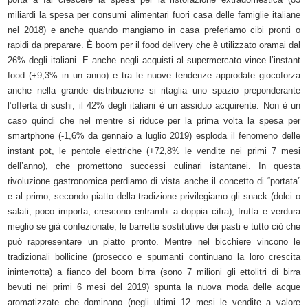
miliardi la spesa per consumi alimentari fuori casa delle famiglie italiane
nel 2018) e anche quando mangiamo in casa preferiamo cibi pronti o
rapidi da preparare. È boom per il food delivery che è utilizzato oramai dal
26% degli italiani. E anche negli acquisti al supermercato vince l’instant
food (+9,3% in un anno) e tra le nuove tendenze approdate giocoforza
anche nella grande distribuzione si ritaglia uno spazio preponderante
l’offerta di sushi; il 42% degli italiani è un assiduo acquirente. Non è un
caso quindi che nel mentre si riduce per la prima volta la spesa per
smartphone (-1,6% da gennaio a luglio 2019) esploda il fenomeno delle
instant pot, le pentole elettriche (+72,8% le vendite nei primi 7 mesi
dell’anno), che promettono successi culinari istantanei. In questa
rivoluzione gastronomica perdiamo di vista anche il concetto di “portata”
e al primo, secondo piatto della tradizione privilegiamo gli snack (dolci o
salati, poco importa, crescono entrambi a doppia cifra), frutta e verdura
meglio se già confezionate, le barrette sostitutive dei pasti e tutto ciò che
può rappresentare un piatto pronto. Mentre nel bicchiere vincono le
tradizionali bollicine (prosecco e spumanti continuano la loro crescita
ininterrotta) a fianco del boom birra (sono 7 milioni gli ettolitri di birra
bevuti nei primi 6 mesi del 2019) spunta la nuova moda delle acque
aromatizzate che dominano (negli ultimi 12 mesi le vendite a valore