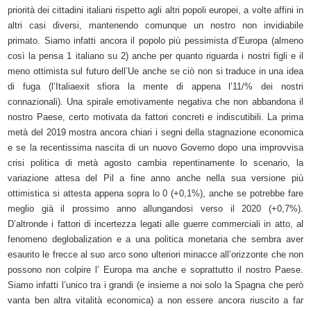
priorità dei cittadini italiani rispetto agli altri popoli europei, a volte affini in
altri casi diversi, mantenendo comunque un nostro non invidiabile
primato. Siamo infatti ancora il popolo più pessimista d’Europa (almeno
così la pensa 1 italiano su 2) anche per quanto riguarda i nostri figli e il
meno ottimista sul futuro dell’Ue anche se ciò non si traduce in una idea
di fuga (l’Italiaexit sfiora la mente di appena l’11/% dei nostri
connazionali). Una spirale emotivamente negativa che non abbandona il
nostro Paese, certo motivata da fattori concreti e indiscutibili. La prima
metà del 2019 mostra ancora chiari i segni della stagnazione economica
e se la recentissima nascita di un nuovo Governo dopo una improvvisa
crisi politica di metà agosto cambia repentinamente lo scenario, la
variazione attesa del Pil a fine anno anche nella sua versione più
ottimistica si attesta appena sopra lo 0 (+0,1%), anche se potrebbe fare
meglio già il prossimo anno allungandosi verso il 2020 (+0,7%).
D’altronde i fattori di incertezza legati alle guerre commerciali in atto, al
fenomeno deglobalization e a una politica monetaria che sembra aver
esaurito le frecce al suo arco sono ulteriori minacce all’orizzonte che non
possono non colpire l’ Europa ma anche e soprattutto il nostro Paese.
Siamo infatti l’unico tra i grandi (e insieme a noi solo la Spagna che però
vanta ben altra vitalità economica) a non essere ancora riuscito a far