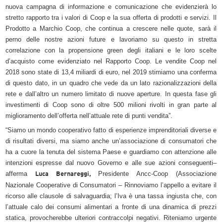
nuova campagna di informazione e comunicazione che evidenzierà lo
stretto rapporto tra i valori di Coop e la sua offerta di prodotti e servizi. Il
Prodotto a Marchio Coop, che continua a crescere nelle quote, sarà il
perno delle nostre azioni future e lavoriamo su questo in stretta
correlazione con la propensione green degli italiani e le loro scelte
d’acquisto come evidenziato nel Rapporto Coop. Le vendite Coop nel
2018 sono state di 13,4 miliardi di euro, nel 2019 stimiamo una conferma
di questo dato, in un quadro che vede da un lato razionalizzazioni della
rete e dall’altro un numero limitato di nuove aperture. In questa fase gli
investimenti di Coop sono di oltre 500 milioni rivolti in gran parte al
miglioramento dell’offerta nell’attuale rete di punti vendita”.
“Siamo un mondo cooperativo fatto di esperienze imprenditoriali diverse e
di risultati diversi, ma siamo anche un’associazione di consumatori che
ha a cuore la tenuta del sistema Paese e guardiamo con attenzione alle
intenzioni espresse dal nuovo Governo e alle sue azioni conseguenti–
afferma
Presidente Ancc-Coop (Associazione
Luca Bernareggi,
Nazionale Cooperative di Consumatori – Rinnoviamo l’appello a evitare il
ricorso alle clausole di salvaguardia; l’Iva è una tassa ingiusta che, con
l’attuale calo dei consumi alimentari a fronte di una dinamica di prezzi
statica, provocherebbe ulteriori contraccolpi negativi. Riteniamo urgente