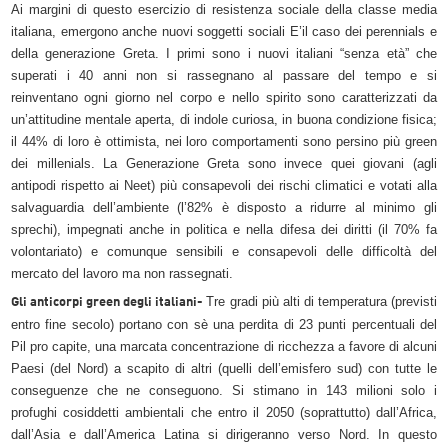
Ai margini di questo esercizio di resistenza sociale della classe media
italiana, emergono anche nuovi soggetti sociali E’il caso dei perennials e
della generazione Greta. I primi sono i nuovi italiani “senza età” che
superati i 40 anni non si rassegnano al passare del tempo e si
reinventano ogni giorno nel corpo e nello spirito sono caratterizzati da
un’attitudine mentale aperta, di indole curiosa, in buona condizione fisica;
il 44% di loro è ottimista, nei loro comportamenti sono persino più green
dei millenials. La Generazione Greta sono invece quei giovani (agli
antipodi rispetto ai Neet) più consapevoli dei rischi climatici e votati alla
salvaguardia dell’ambiente (l’82% è disposto a ridurre al minimo gli
sprechi), impegnati anche in politica e nella difesa dei diritti (il 70% fa
volontariato) e comunque sensibili e consapevoli delle difficoltà del
mercato del lavoro ma non rassegnati.
Tre gradi più alti di temperatura (previsti
Gli anticorpi green degli italiani-
entro fine secolo) portano con sè una perdita di 23 punti percentuali del
Pil pro capite, una marcata concentrazione di ricchezza a favore di alcuni
Paesi (del Nord) a scapito di altri (quelli dell’emisfero sud) con tutte le
conseguenze che ne conseguono. Si stimano in 143 milioni solo i
profughi cosiddetti ambientali che entro il 2050 (soprattutto) dall’Africa,
dall’Asia e dall’America Latina si dirigeranno verso Nord. In questo