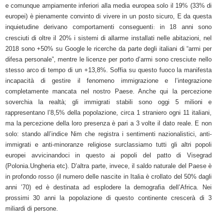
e comunque ampiamente inferiori alla media europea solo il 19% (33% di
europei) è pienamente convinto di vivere in un posto sicuro, E da questa
inquietudine derivano comportamenti conseguenti
in 18 anni sono
:
cresciuti di oltre il 20% i sistemi di allarme installati nelle abitazioni, nel
2018 sono +50% su Google le ricerche da parte degli italiani di “armi per
difesa personale”, mentre le licenze per porto d’armi sono cresciute nello
stesso arco di tempo di un +13,8%. Soffia su questo fuoco la manifesta
incapacità di gestire il fenomeno immigrazione e l’integrazione
completamente mancata nel nostro Paese. Anche qui la percezione
soverchia la realtà; gli immigrati stabili sono oggi 5 milioni e
rappresentano l’8,5% della popolazione, circa 1 straniero ogni 11 italiani,
ma la percezione della loro presenza è pari a 3 volte il dato reale. E non
solo: stando all’indice Nim che registra i sentimenti nazionalistici, anti-
immigrati e anti-minoranze religiose surclassiamo tutti gli altri popoli
europei avvicinandoci in questo ai popoli del patto di Visegrad
(Polonia.Ungheria etc). D’altra parte, invece, il saldo naturale del Paese è
in profondo rosso (il numero delle nascite in Italia è crollato del 50% dagli
anni ’70) ed è destinata ad esplodere la demografia dell’Africa. Nei
prossimi 30 anni la popolazione di questo continente crescerà di 3
miliardi di persone.