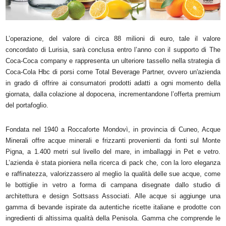
L’operazione, del valore di circa 88 milioni di euro, tale il valore
concordato di Lurisia, sarà conclusa entro l’anno con il supporto di The
Coca-Coca company e rappresenta un ulteriore tassello nella strategia di
Coca-Cola Hbc di porsi come Total Beverage Partner, ovvero un'azienda
in grado di offrire ai consumatori prodotti adatti a ogni momento della
giornata, dalla colazione al dopocena, incrementandone l’offerta premium
del portafoglio.
Fondata nel 1940 a Roccaforte Mondovì, in provincia di Cuneo, Acque
Minerali offre acque minerali e frizzanti provenienti da fonti sul Monte
Pigna, a 1.400 metri sul livello del mare, in imballaggi in Pet e vetro.
L’azienda è stata pioniera nella ricerca di pack che, con la loro eleganza
e raffinatezza, valorizzassero al meglio la qualità delle sue acque, come
le bottiglie in vetro a forma di campana disegnate dallo studio di
architettura e design Sottsass Associati. Alle acque si aggiunge una
gamma di bevande ispirate da autentiche ricette italiane e prodotte con
ingredienti di altissima qualità della Penisola. Gamma che comprende le