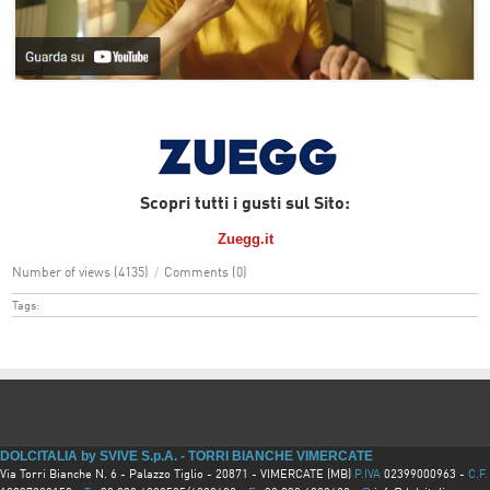
Scopri tutti i gusti sul
Sito:
Zuegg.it
Number of views (4135)
/
Comments (0)
Tags:
DOLCITALIA by SVIVE S.p.A. - TORRI BIANCHE VIMERCATE
Via Torri Bianche N. 6 - Palazzo Tiglio - 20871 - VIMERCATE (MB)
P.IVA
02399000963 -
C.F.