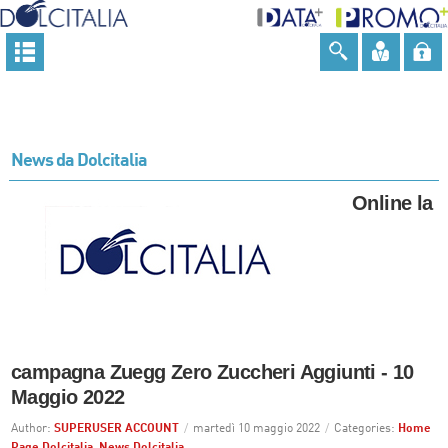
News da Dolcitalia
Online la
campagna Zuegg Zero Zuccheri Aggiunti - 10
Maggio 2022
Author:
SUPERUSER ACCOUNT
/
martedì 10 maggio 2022
/
Categories:
Home
Page Dolcitalia
,
News Dolcitalia