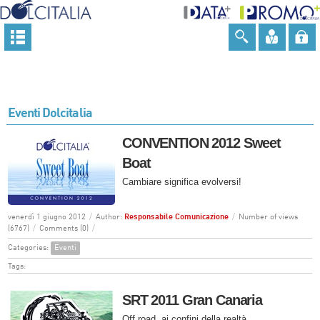
Eventi Dolcitalia
CONVENTION 2012 Sweet
Boat
Cambiare significa evolversi!
venerdì 1 giugno 2012
/
Author:
Responsabile Comunicazione
/
Number of views
(6767)
/
Comments (0)
/
Categories:
Eventi
Tags:
SRT 2011 Gran Canaria
Off road, ai confini della realtà