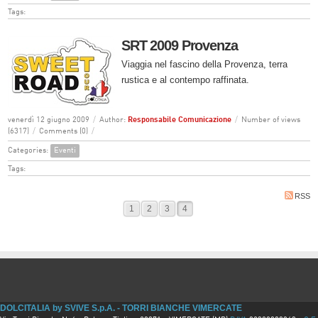
Tags:
SRT 2009 Provenza
Viaggia nel fascino della Provenza, terra
rustica e al contempo raffinata.
venerdì 12 giugno 2009
/
Author:
Responsabile Comunicazione
/
Number of views
(6317)
/
Comments (0)
/
Categories:
Eventi
Tags:
RSS
1
2
3
4
DOLCITALIA by SVIVE S.p.A. - TORRI BIANCHE VIMERCATE