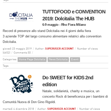
Tags:
TUTTOFOOD e CONVENTION
2019: Dolcitalia The HUB
6-9 maggio - Rho Fiera Milano
Record di presenze allo stand Dolcitalia nei 4 giorni della fiera
3 aziende TOP del largo consumo alimentare relatrici alla convention
Dolcitalia.
giovedì 23 maggio 2019
/
Author:
SUPERUSER ACCOUNT
/
Number of views
(4652)
/
Comments (0)
/
Categories:
Home Page Dolcitalia
News Dolcitalia
Eventi
Tags:
Do SWEET for KIDS 2nd
edition
Natale, solidarietà, charity e musica, un
concerto Rock di beneficenza per i bambini di
Comunità Nuova di Don Gino Rigoldi.
martedì 4 dicembre 2018
/
Author:
SUPERUSER ACCOUNT
/
Number of views