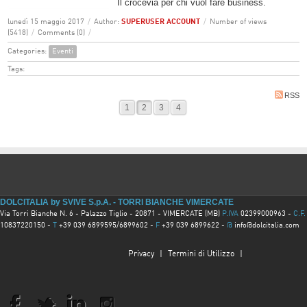
Il crocevia per chi vuol fare business.
lunedì 15 maggio 2017
/
Author:
SUPERUSER ACCOUNT
/
Number of views
(5418)
/
Comments (0)
/
Categories:
Eventi
Tags:
RSS
1
2
3
4
DOLCITALIA by SVIVE S.p.A. - TORRI BIANCHE VIMERCATE
Via Torri Bianche N. 6 - Palazzo Tiglio - 20871 - VIMERCATE (MB)
P.IVA
02399000963 -
C.F.
10837220150 -
T
+39 039 6899595/6899602 -
F
+39 039 6899622 -
@
info@dolcitalia.com
Privacy
|
Termini di Utilizzo
|