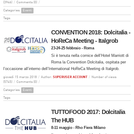
(3946)
/
Comments (0)
/
Categories:
Eventi
Tags:
CONVENTION 2018: Dolcitalia -
HoReCa Meeting - Italgrob
23-24-25 febbraio - Roma
Si è tenuta nella cornice dell’Hotel Marriott di
Roma la Convention Dolcitalia, ospitata per
l’occasione all’interno dell’International HoReCa Meeting di Italgrob.
giovedì 15 marzo 2018
/
Author:
SUPERUSER ACCOUNT
/
Number of views
(5745)
/
Comments (0)
/
Categories:
Eventi
Tags:
TUTTOFOOD 2017: Dolcitalia
The HUB
8-11 maggio - Rho Fiera Milano