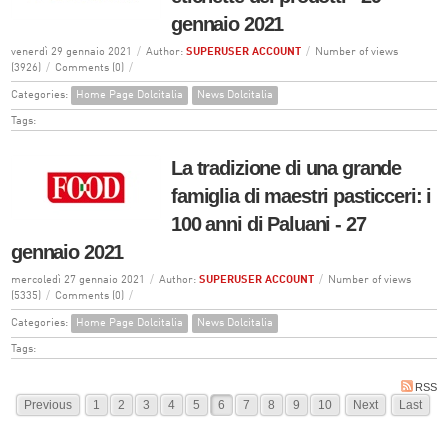
gennaio 2021
venerdì 29 gennaio 2021
/
Author:
SUPERUSER ACCOUNT
/
Number of views
(3926)
/
Comments (0)
/
Categories:
Home Page Dolcitalia
News Dolcitalia
Tags:
La tradizione di una grande
famiglia di maestri pasticceri: i
100 anni di Paluani - 27
gennaio 2021
mercoledì 27 gennaio 2021
/
Author:
SUPERUSER ACCOUNT
/
Number of views
(5335)
/
Comments (0)
/
Categories:
Home Page Dolcitalia
News Dolcitalia
Tags:
RSS
Previous
1
2
3
4
5
6
7
8
9
10
Next
Last