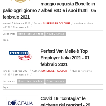
maggio acquista Bonelle in
palio ogni giorno 7 alberi BIO e i suoi frutti - 05
febbraio 2021
venerdì 5 febbraio 2021
/
Author:
SUPERUSER ACCOUNT
/
Number of views
(4713)
/
Comments (0)
/
Categories:
Home Page Dolcitalia
News Dolcitalia
Tags:
Perfetti Van Melle è Top
Employer Italia 2021 - 01
febbraio 2021
lunedì 1 febbraio 2021
/
Author:
SUPERUSER ACCOUNT
/
Number of views
(4916)
/
Comments (0)
/
Categories:
Home Page Dolcitalia
News Dolcitalia
Tags:
Covid-19 “contagia” le
etichette dei prodotti - 29