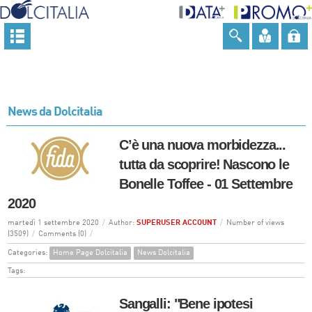
News da Dolcitalia
C’è una nuova morbidezza...
tutta da scoprire! Nascono le
Bonelle Toffee - 01 Settembre
2020
martedì 1 settembre 2020
/
Author:
SUPERUSER ACCOUNT
/
Number of views
(3509)
/
Comments (0)
/
Categories:
Home Page Dolcitalia
News Dolcitalia
Tags:
Sangalli: "Bene ipotesi