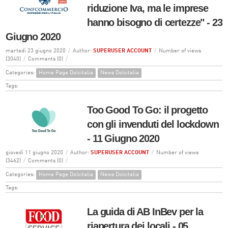
riduzione Iva, ma le imprese
hanno bisogno di certezze" - 23
Giugno 2020
martedì 23 giugno 2020
/
Author:
SUPERUSER ACCOUNT
/
Number of views
(3040)
/
Comments (0)
/
Categories:
Home Page Dolcitalia
News Dolcitalia
Tags:
Too Good To Go: il progetto
con gli invenduti del lockdown
- 11 Giugno 2020
giovedì 11 giugno 2020
/
Author:
SUPERUSER ACCOUNT
/
Number of views
(3462)
/
Comments (0)
/
Categories:
Home Page Dolcitalia
News Dolcitalia
Tags:
La guida di AB InBev per la
riapertura dei locali - 05