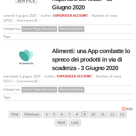
Giugno 2020
venerdì 5 giugno 2020
/
Author:
SUPERUSER ACCOUNT
/
Number of views
(2922)
/
Comments (0)
/
Categories:
Home Page Dolcitalia
News Dolcitalia
Tags:
Alimenti: una App combatte lo
spreco dei prodotti in via di
scadenza - 3 Giugno 2020
mercoledì 3 giugno 2020
/
Author:
SUPERUSER ACCOUNT
/
Number of views
(3241)
/
Comments (0)
/
Categories:
Home Page Dolcitalia
News Dolcitalia
Tags:
RSS
First
Previous
4
5
6
7
8
9
10
11
12
13
Next
Last