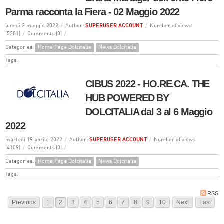
Parma racconta la Fiera - 02 Maggio 2022
lunedì 2 maggio 2022
/
Author:
SUPERUSER ACCOUNT
/
Number of views
(5281)
/
Comments (0)
/
Categories:
Home Page Dolcitalia
News Dolcitalia
Tags:
CIBUS 2022 - HO.RE.CA. THE
HUB POWERED BY
DOLCITALIA dal 3 al 6 Maggio
2022
martedì 19 aprile 2022
/
Author:
SUPERUSER ACCOUNT
/
Number of views
(4109)
/
Comments (0)
/
Categories:
Home Page Dolcitalia
News Dolcitalia
Tags:
RSS
Previous
1
2
3
4
5
6
7
8
9
10
Next
Last