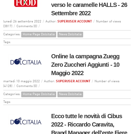
verso le caramelle HALLS - 26
Settembre 2022
lunedì 26 settembre 2022
/
Author:
SUPERUSER ACCOUNT
/
Number of views
(3817)
/
Comments (0)
/
Categories:
Home Page Dolcitalia
News Dolcitalia
Tags:
Online la campagna Zuegg
Zero Zuccheri Aggiunti - 10
Maggio 2022
martedì 10 maggio 2022
/
Author:
SUPERUSER ACCOUNT
/
Number of views
(4128)
/
Comments (0)
/
Categories:
Home Page Dolcitalia
News Dolcitalia
Tags:
Ecco tutte le novità di Cibus
2022 - Riccardo Caravita,
Brand Manager dell’ente Fiere