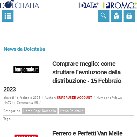
News da Dolcitalia
Comprare meglio: come
sfruttare l’evoluzione della
distribuzione - 15 Febbraio
2023
giovedì 16 febbraio 2023
/
Author:
SUPERUSER ACCOUNT
/
Number of views
(4472)
/
Comments (0)
/
Categories:
Home Page Dolcitalia
News Dolcitalia
Tags:
Ferrero e Perfetti Van Melle